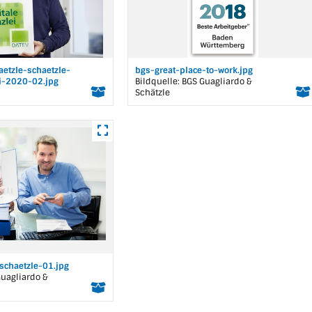
aetzle-schaetzle-
bgs-great-place-to-work.jpg
ei-2020-02.jpg
Bildquelle: BGS Guagliardo &
Schätzle
schaetzle-01.jpg
Guagliardo &