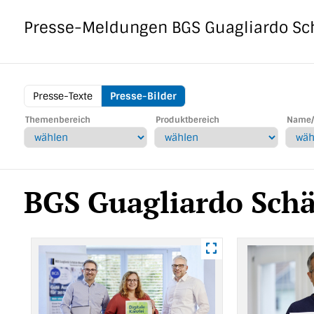
Direkt
zum
Presse-Meldungen
BGS Guagliardo Sc
Inhalt
Presse-Texte
Presse-Bilder
BGS
Themenbereich
Produktbereich
Name/
Menu
BGS Guagliardo Schä