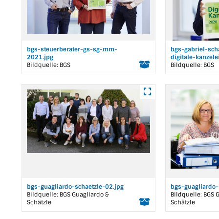
bgs-steuerberater-gs-sg-mm-
bgs-gabriel-sch
2021.jpg
digitale-kanzel
Bildquelle: BGS
Bildquelle: BGS
bgs-guagliardo-schaetzle-02.jpg
bgs-guagliardo-
Bildquelle: BGS Guagliardo &
Bildquelle: BGS 
Schätzle
Schätzle