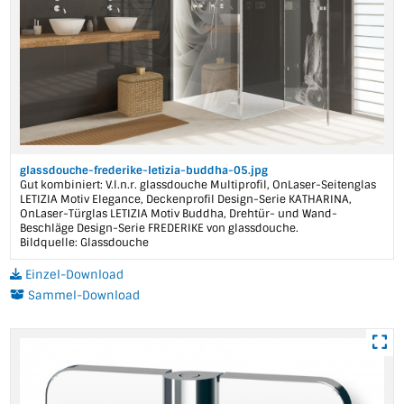
glassdouche-frederike-letizia-buddha-05.jpg
Gut kombiniert: V.l.n.r. glassdouche Multiprofil, OnLaser-Seitenglas
LETIZIA Motiv Elegance, Deckenprofil Design-Serie KATHARINA,
OnLaser-Türglas LETIZIA Motiv Buddha, Drehtür- und Wand-
Beschläge Design-Serie FREDERIKE von glassdouche.
Bildquelle: Glassdouche
Einzel-Download
Sammel-Download