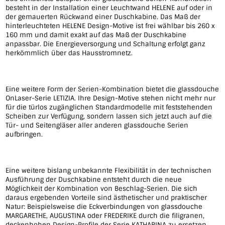
besteht in der Installation einer Leuchtwand HELENE auf oder in
der gemauerten Rückwand einer Duschkabine. Das Maß der
hinterleuchteten HELENE Design-Motive ist frei wählbar bis 260 x
160 mm und damit exakt auf das Maß der Duschkabine
anpassbar. Die Energieversorgung und Schaltung erfolgt ganz
herkömmlich über das Hausstromnetz.
Eine weitere Form der Serien-Kombination bietet die glassdouche
OnLaser-Serie LETIZIA. Ihre Design-Motive stehen nicht mehr nur
für die türlos zugänglichen Standardmodelle mit feststehenden
Scheiben zur Verfügung, sondern lassen sich jetzt auch auf die
Tür- und Seitengläser aller anderen glassdouche Serien
aufbringen.
Eine weitere bislang unbekannte Flexibilität in der technischen
Ausführung der Duschkabine entsteht durch die neue
Möglichkeit der Kombination von Beschlag-Serien. Die sich
daraus ergebenden Vorteile sind ästhetischer und praktischer
Natur: Beispielsweise die Eckverbindungen von glassdouche
MARGARETHE, AUGUSTINA oder FREDERIKE durch die filigranen,
deckenhohen Design-Profile der Serie KATHARINA zu ersetzen,