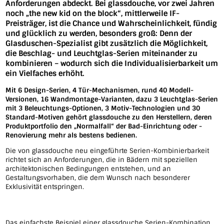
Anforderungen abdeckt. Bei glassdouche, vor zwei Jahren
noch „the new kid on the block“, mittlerweile IF-
Preisträger, ist die Chance und Wahrscheinlichkeit, fündig
und glücklich zu werden, besonders groß: Denn der
Glasduschen-Spezialist gibt zusätzlich die Möglichkeit,
die Beschlag- und Leuchtglas-Serien miteinander zu
kombinieren – wodurch sich die Individualisierbarkeit um
ein Vielfaches erhöht.
Mit 6 Design-Serien, 4 Tür-Mechanismen, rund 40 Modell-
Versionen, 16 Wandmontage-Varianten, dazu 3 Leuchtglas-Serien
mit 3 Beleuchtungs-Optionen, 3 Motiv-Technologien und 30
Standard-Motiven gehört glassdouche zu den Herstellern, deren
Produktportfolio den „Normalfall“ der Bad-Einrichtung oder -
Renovierung mehr als bestens bedienen.
Die von glassdouche neu eingeführte Serien-Kombinierbarkeit
richtet sich an Anforderungen, die in Bädern mit speziellen
architektonischen Bedingungen entstehen, und an
Gestaltungsvorhaben, die dem Wunsch nach besonderer
Exklusivität entspringen.
Das einfachste Beispiel einer glassdouche Serien-Kombination