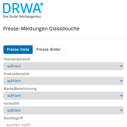
Direkt
zum
Inhalt
Presse-Meldungen
Glassdouche
Presse-Texte
Presse-Bilder
Glassdouche
Themenbereich
Menu
Produktbereich
Name/Bezeichnung
Farbe/Stil
Suchbegriff