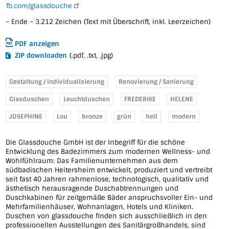
fb.com/glassdouche
– Ende – 3.212 Zeichen (Text mit Überschrift, inkl. Leerzeichen)
PDF anzeigen
ZIP downloaden
(.pdf, .txt, .jpg)
Gestaltung / Individualisierung
Renovierung / Sanierung
Glasduschen
Leuchtduschen
FREDERIKE
HELENE
JOSEPHINE
Lou
bronze
grün
hell
modern
Die Glassdouche GmbH ist der Inbegriff für die schöne
Entwicklung des Badezimmers zum modernen Wellness- und
Wohlfühlraum: Das Familienunternehmen aus dem
südbadischen Heitersheim entwickelt, produziert und vertreibt
seit fast 40 Jahren rahmenlose, technologisch, qualitativ und
ästhetisch herausragende Duschabtrennungen und
Duschkabinen für zeitgemäße Bäder anspruchsvoller Ein- und
Mehrfamilienhäuser, Wohnanlagen, Hotels und Kliniken.
Duschen von glassdouche finden sich ausschließlich in den
professionellen Ausstellungen des Sanitärgroßhandels, sind