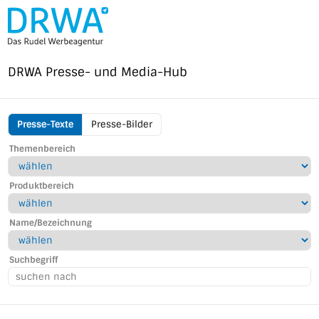
Direkt
zum
Inhalt
DRWA Presse- und Media-Hub
Presse-Texte
Presse-Bilder
Induma-
Themenbereich
Rent
Menu
Produktbereich
Name/Bezeichnung
Suchbegriff