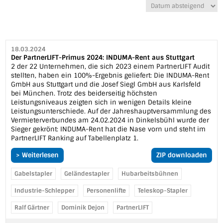
18.03.2024
Der PartnerLIFT-Primus 2024: INDUMA-Rent aus Stuttgart
2 der 22 Unternehmen, die sich 2023 einem PartnerLIFT Audit
stellten, haben ein 100%-Ergebnis geliefert: Die INDUMA-Rent
GmbH aus Stuttgart und die Josef Siegl GmbH aus Karlsfeld
bei München. Trotz des beiderseitig höchsten
Leistungsniveaus zeigten sich in wenigen Details kleine
Leistungsunterschiede. Auf der Jahreshauptversammlung des
Vermieterverbundes am 24.02.2024 in Dinkelsbühl wurde der
Sieger gekrönt: INDUMA-Rent hat die Nase vorn und steht im
PartnerLIFT Ranking auf Tabellenplatz 1.
> Weiterlesen
ZIP downloaden
Gabelstapler
Geländestapler
Hubarbeitsbühnen
Industrie-Schlepper
Personenlifte
Teleskop-Stapler
Ralf Gärtner
Dominik Dejon
PartnerLIFT