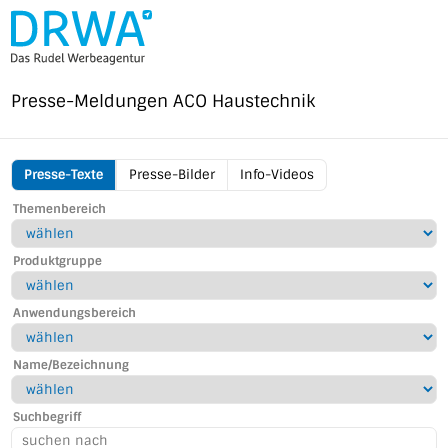
Direkt
zum
Inhalt
Presse-Meldungen
ACO Haustechnik
Presse-Texte
Presse-Bilder
Info-Videos
ACO
Themenbereich
Menu
Produktgruppe
Anwendungsbereich
Name/Bezeichnung
Suchbegriff