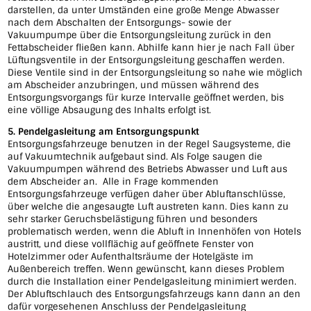
darstellen, da unter Umständen eine große Menge Abwasser
nach dem Abschalten der Entsorgungs- sowie der
Vakuumpumpe über die Entsorgungsleitung zurück in den
Fettabscheider fließen kann. Abhilfe kann hier je nach Fall über
Lüftungsventile in der Entsorgungsleitung geschaffen werden.
Diese Ventile sind in der Entsorgungsleitung so nahe wie möglich
am Abscheider anzubringen, und müssen während des
Entsorgungsvorgangs für kurze Intervalle geöffnet werden, bis
eine völlige Absaugung des Inhalts erfolgt ist.
5. Pendelgasleitung am Entsorgungspunkt
Entsorgungsfahrzeuge benutzen in der Regel Saugsysteme, die
auf Vakuumtechnik aufgebaut sind. Als Folge saugen die
Vakuumpumpen während des Betriebs Abwasser und Luft aus
dem Abscheider an. Alle in Frage kommenden
Entsorgungsfahrzeuge verfügen daher über Abluftanschlüsse,
über welche die angesaugte Luft austreten kann. Dies kann zu
sehr starker Geruchsbelästigung führen und besonders
problematisch werden, wenn die Abluft in Innenhöfen von Hotels
austritt, und diese vollflächig auf geöffnete Fenster von
Hotelzimmer oder Aufenthaltsräume der Hotelgäste im
Außenbereich treffen. Wenn gewünscht, kann dieses Problem
durch die Installation einer Pendelgasleitung minimiert werden.
Der Abluftschlauch des Entsorgungsfahrzeugs kann dann an den
dafür vorgesehenen Anschluss der Pendelgasleitung