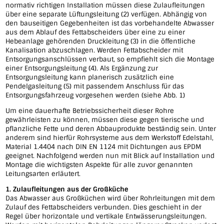
normativ richtigen Installation müssen diese Zulaufleitungen
über eine separate Lüftungsleitung (2) verfügen. Abhängig von
den bauseitigen Gegebenheiten ist das vorbehandelte Abwasser
aus dem Ablauf des Fettabscheiders über eine zu einer
Hebeanlage gehörenden Druckleitung (3) in die öffentliche
Kanalisation abzuschlagen. Werden Fettabscheider mit
Entsorgungsanschlüssen verbaut, so empfiehlt sich die Montage
einer Entsorgungsleitung (4). Als Ergänzung zur
Entsorgungsleitung kann planerisch zusätzlich eine
Pendelgasleitung (5) mit passendem Anschluss für das
Entsorgungsfahrzeug vorgesehen werden (siehe Abb. 1)
Um eine dauerhafte Betriebssicherheit dieser Rohre
gewährleisten zu können, müssen diese gegen tierische und
pflanzliche Fette und deren Abbauprodukte beständig sein. Unter
anderem sind hierfür Rohrsysteme aus dem Werkstoff Edelstahl,
Material 1.4404 nach DIN EN 1124 mit Dichtungen aus EPDM
geeignet. Nachfolgend werden nun mit Blick auf Installation und
Montage die wichtigsten Aspekte für alle zuvor genannten
Leitungsarten erläutert.
1. Zulaufleitungen aus der Großküche
Das Abwasser aus Großküchen wird über Rohrleitungen mit dem
Zulauf des Fettabscheiders verbunden. Dies geschieht in der
Regel über horizontale und vertikale Entwässerungsleitungen.