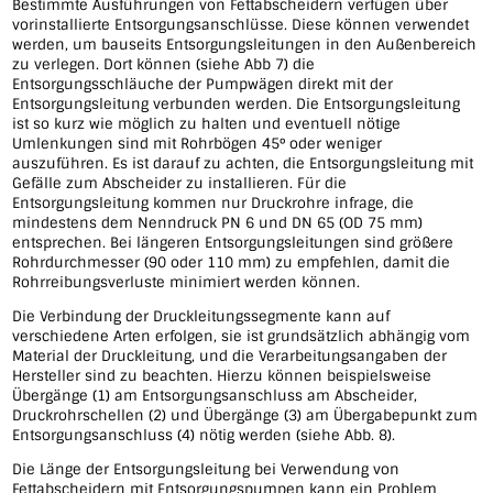
Bestimmte Ausführungen von Fettabscheidern verfügen über
vorinstallierte Entsorgungsanschlüsse. Diese können verwendet
werden, um bauseits Entsorgungsleitungen in den Außenbereich
zu verlegen. Dort können (siehe Abb 7) die
Entsorgungsschläuche der Pumpwägen direkt mit der
Entsorgungsleitung verbunden werden. Die Entsorgungsleitung
ist so kurz wie möglich zu halten und eventuell nötige
Umlenkungen sind mit Rohrbögen 45° oder weniger
auszuführen. Es ist darauf zu achten, die Entsorgungsleitung mit
Gefälle zum Abscheider zu installieren. Für die
Entsorgungsleitung kommen nur Druckrohre infrage, die
mindestens dem Nenndruck PN 6 und DN 65 (OD 75 mm)
entsprechen. Bei längeren Entsorgungsleitungen sind größere
Rohrdurchmesser (90 oder 110 mm) zu empfehlen, damit die
Rohrreibungsverluste minimiert werden können.
Die Verbindung der Druckleitungssegmente kann auf
verschiedene Arten erfolgen, sie ist grundsätzlich abhängig vom
Material der Druckleitung, und die Verarbeitungsangaben der
Hersteller sind zu beachten. Hierzu können beispielsweise
Übergänge (1) am Entsorgungsanschluss am Abscheider,
Druckrohrschellen (2) und Übergänge (3) am Übergabepunkt zum
Entsorgungsanschluss (4) nötig werden (siehe Abb. 8).
Die Länge der Entsorgungsleitung bei Verwendung von
Fettabscheidern mit Entsorgungspumpen kann ein Problem