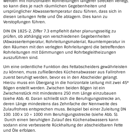
Werden mit horizontalen Rohrleitungen längerer Strecken verlegt,
so kann dies je nach räumlichen Gegebenheiten und
ursprünglicher Abwassertemperatur dazu führen, dass sich in
diesen Leitungen Fette und Öle ablagern. Dies kann zu
Verstopfungen führen.
DIN EN 1825-2, Ziffer 7.3 empfiehlt daher planungsseitig zu
prüfen, ob abhängig von verschiedenen Gegebenheiten
(Abwassertemperatur, Rohrleitungsmaterial, Raumtemperatur in
den Räumen mit den verlegten Rohrleitungen) die betreffenden
Rohrleitungen mit Dämmungen und Rohrbegleitheizungen
auszuführen sind.
Um eine ordentliche Funktion des Fettabscheiders gewährleisten
zu können, muss zufließendes Küchenabwasser aus Fallrohren
zuerst beruhigt werden, bevor es in den Abscheider gelangt.
Hierzu muss ein Übergang in die horizontale Leitung mit zwei 45°
Bögen erstellt werden. Zwischen beiden Bögen ist ein
Zwischenstück mit mindestens 250 mm Länge einzubauen
(siehe Abb. 4). Daran schließt sich die Beruhigungsstrecke an,
deren Länge mindestens das Zehnfache der Nennweite des
Zulaufrohres entsprechen muss. Beispiel bei einer Zuleitung DN
100: 100 x 10 = 1000 mm Beruhigungsstrecke (siehe Abb. 5).
Durch einen beruhigten Zulauf des Küchenabwassers kann
sodann eine verbesserte Rückhaltung der abscheidbaren Fette
und Öle erfolgen.